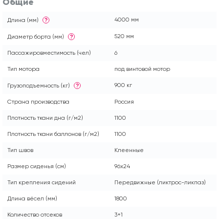
Общие
4000 мм
Длина (мм)
?
520 мм
Диаметр борта (мм)
?
Пассажировместимость (чел)
6
Тип мотора
под винтовой мотор
900 кг
Грузоподъемность (кг)
?
Страна производства
Россия
Плотность ткани дна (г/м2)
1100
Плотность ткани баллонов (г/м2)
1100
Тип швов
Клеенные
Размер сиденья (см)
96x24
Тип крепления сидений
Передвижные (ликтрос-ликпаз)
Длина вёсел (мм)
1800
Количество отсеков
3+1