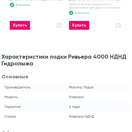
моторную лодку
№6
Удобный влагостойкий столик с
В наличии
держателями для удочки и спининга
В наличии
Купить
Купить
Характеристики лодки Ривьера 4000 НДНД
Гидролыжа
Основные
Производитель
Мастер Лодок
Модель
Ривьера
Гарантия
2 года
Серия
Ривьера НДНД