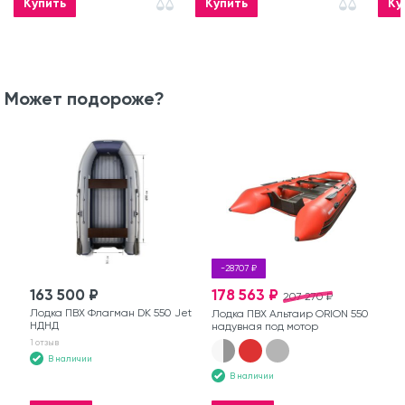
Купить
Купить
Ку
Может подороже?
-28707 ₽
163 500 ₽
178 563 ₽
207 270 ₽
Лодка ПВХ Флагман DK 550 Jet
Лодка ПВХ Альтаир ORION 550
НДНД
надувная под мотор
1 отзыв
В наличии
В наличии