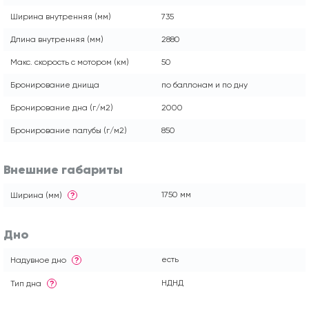
Ширина внутренняя (мм)
735
Длина внутренняя (мм)
2880
Макс. скорость с мотором (км)
50
Бронирование днища
по баллонам и по дну
Бронирование дна (г/м2)
2000
Бронирование палубы (г/м2)
850
Внешние габариты
1750 мм
Ширина (мм)
?
Дно
есть
Надувное дно
?
НДНД
Тип дна
?