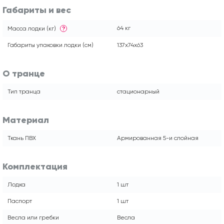
Габариты и вес
64 кг
Масса лодки (кг)
?
Габариты упаковки лодки (см)
137x74x63
О транце
Тип транца
стационарный
Материал
Ткань ПВХ
Армированная 5-и слойная
Комплектация
Лодка
1 шт
Паспорт
1 шт
Весла или гребки
Весла