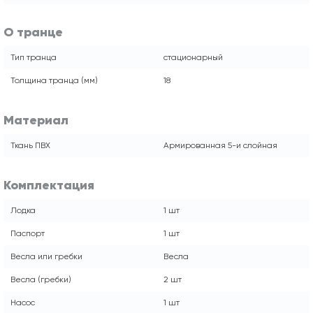
О транце
Тип транца
стационарный
Толщина транца (мм)
18
Материал
Ткань ПВХ
Армированная 5-и слойная
Комплектация
Лодка
1 шт
Паспорт
1 шт
Весла или гребки
Весла
Весла (гребки)
2 шт
Насос
1 шт