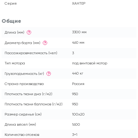
Серия
ХАНТЕР
Общие
3300 мм
Длина (мм)
?
460 мм
Диаметр борта (мм)
?
Пассажировместимость (чел)
3
Тип мотора
под винтовой мотор
440 кг
Грузоподъемность (кг)
?
Страна производства
Россия
Плотность ткани дна (г/м2)
950
Плотность ткани баллонов (г/м2)
950
Размер сиденья (см)
100x20
Длина вёсел (мм)
1600
Количество отсеков
3+1