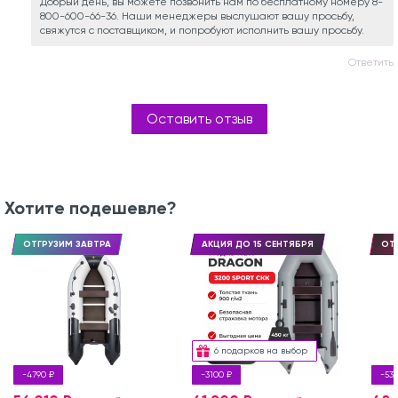
Добрый день, вы можете позвонить нам по бесплатному номеру 8-
800-600-66-36. Наши менеджеры выслушают вашу просьбу,
свяжутся с поставщиком, и попробуют исполнить вашу просьбу.
Ответить
Оставить отзыв
Хотите подешевле?
ОТГРУЗИМ ЗАВТРА
АКЦИЯ ДО 15 СЕНТЯБРЯ
ОТ
6 подарков на выбор
-4790 ₽
-3100 ₽
-53