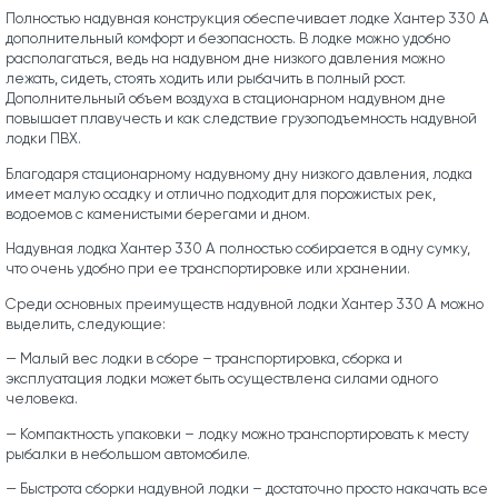
Полностью надувная конструкция обеспечивает лодке Хантер 330 А
дополнительный комфорт и безопасность. В лодке можно удобно
располагаться, ведь на надувном дне низкого давления можно
лежать, сидеть, стоять ходить или рыбачить в полный рост.
Дополнительный объем воздуха в стационарном надувном дне
повышает плавучесть и как следствие грузоподъемность надувной
лодки ПВХ.
Благодаря стационарному надувному дну низкого давления, лодка
имеет малую осадку и отлично подходит для порожистых рек,
водоемов с каменистыми берегами и дном.
Надувная лодка Хантер 330 А полностью собирается в одну сумку,
что очень удобно при ее транспортировке или хранении.
Среди основных преимуществ надувной лодки Хантер 330 А можно
выделить, следующие:
— Малый вес лодки в сборе – транспортировка, сборка и
эксплуатация лодки может быть осуществлена силами одного
человека.
— Компактность упаковки – лодку можно транспортировать к месту
рыбалки в небольшом автомобиле.
— Быстрота сборки надувной лодки – достаточно просто накачать все