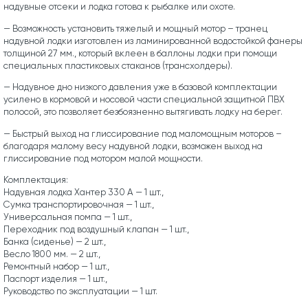
надувные отсеки и лодка готова к рыбалке или охоте.
— Возможность установить тяжелый и мощный мотор – транец
надувной лодки изготовлен из ламинированной водостойкой фанеры
толщиной 27 мм., который вклеен в баллоны лодки при помощи
специальных пластиковых стаканов (трансхолдеры).
— Надувное дно низкого давления уже в базовой комплектации
усилено в кормовой и носовой части специальной защитной ПВХ
полосой, это позволяет безбоязненно вытягивать лодку на берег.
— Быстрый выход на глиссирование под маломощным моторов –
благодаря малому весу надувной лодки, возможен выход на
глиссирование под мотором малой мощности.
Комплектация:
Надувная лодка Хантер 330 А — 1 шт.,
Сумка транспортировочная — 1 шт.,
Универсальная помпа — 1 шт.,
Переходник под воздушный клапан — 1 шт.,
Банка (сиденье) — 2 шт.,
Весло 1800 мм. — 2 шт.,
Ремонтный набор — 1 шт.,
Паспорт изделия — 1 шт.,
Руководство по эксплуатации — 1 шт.