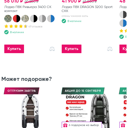
56 010 ₽
41 900 ₽
48 
60 800 ₽
45 000 ₽
Лодка ПВХ Ривьера 3400 СК
Лодка ПВХ DRAGON 3200 Sport
Лодк
компакт
СКК
слань-книжка киль
В наличии
49 отзывов
В наличии
В
Купить
Купить
Ку
Может подороже?
ОТГРУЗИМ ЗАВТРА
АКЦИЯ ДО 15 СЕНТЯБРЯ
АКЦ
6 подарков на выбор