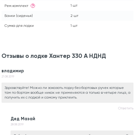
1 шт
Рем.комплект
?
Банки (сиденья)
2 шт
Сумка для лодки
1 шт
Отзывы о лодке Хантер 330 А НДНД
владимир
21.08.2019
Здравствуйте! Можно ли заказать лодку без бортовых ручек которые
там по бортам вообще никак не применяются а только в четыре лица, а
получить их с лодкой и самому приклеить.
Ответить
Дед Мазай
28.08.2019