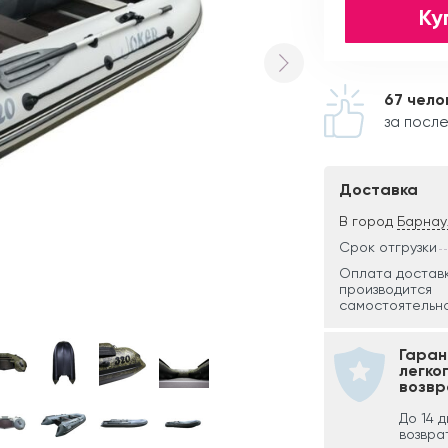
Ку
67 чело
за после
Доставка
В город
Барнау
Срок отгрузки
Оплата достав
производится
самостоятельно
Гаран
легко
возвр
До 14 
возвра