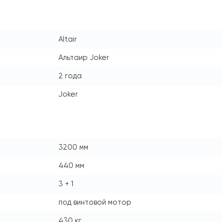
Altair
Альтаир Joker
2 года
Joker
3200 мм
440 мм
3 + 1
под винтовой мотор
430 кг