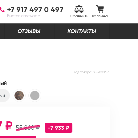
+7 917 497 0 497
Быстро отвечаем
Сравнить
Корзина
ОТЗЫВЫ
КОНТАКТЫ
Код товара:
55-20006-c
рый
ый
7 ₽
55 860 ₽
-7 933 ₽