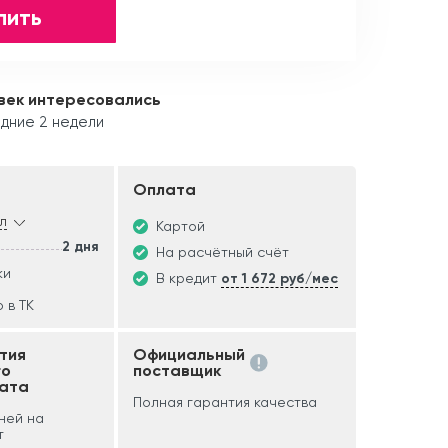
пить
век интересовались
дние 2 недели
Оплата
л
Картой
2 дня
На расчётный счёт
ки
В кредит
от 1 672 руб/мес
 в ТК
тия
Официальный
го
поставщик
ата
Полная гарантия качества
дней на
т