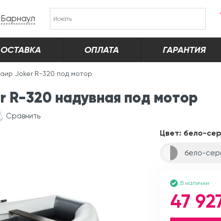
Барнаул
ОСТАВКА
ОПЛАТА
ГАРАНТИЯ
таир Joker R-320 под мотор
r R-320 надувная под мотор
Сравнить
Цвет:
бело-се
бело-сер
В наличии
47 92