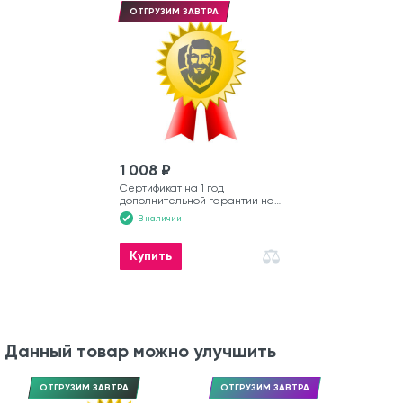
ОТГРУЗИМ ЗАВТРА
1 008 ₽
Сертификат на 1 год
дополнительной гарантии на
моторную лодку
В наличии
Купить
Данный товар можно улучшить
ОТГРУЗИМ ЗАВТРА
ОТГРУЗИМ ЗАВТРА