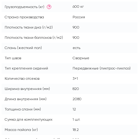
600 кг
Грузоподъемность (кг)
?
Страна производства
Россия
Плотность ткани дна (г/м2)
900
Плотность ткани баллонов (г/м2)
900
Слань (жесткий пол)
есть
Тип швов
Сварные
Тип крепления сидений
Передвижные (ликтрос-ликпаз)
Количество отсеков
3+1
Ширина внутренняя (мм)
820
Длина внутренняя (мм)
2080
Толщина слани (мм)
12
Сумка для комплектующих
1 шт.
Масса пайола (кг)
18.2