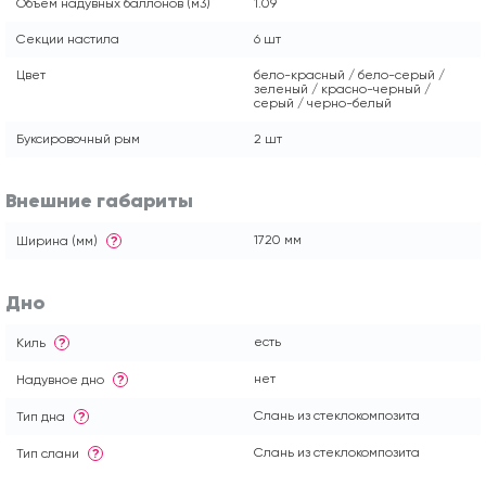
Объем надувных баллонов (м3)
1.09
Секции настила
6 шт
Цвет
бело-красный / бело-серый /
зеленый / красно-черный /
серый / черно-белый
Буксировочный рым
2 шт
Внешние габариты
1720 мм
Ширина (мм)
?
Дно
есть
Киль
?
нет
Надувное дно
?
Слань из стеклокомпозита
Тип дна
?
Слань из стеклокомпозита
Тип слани
?