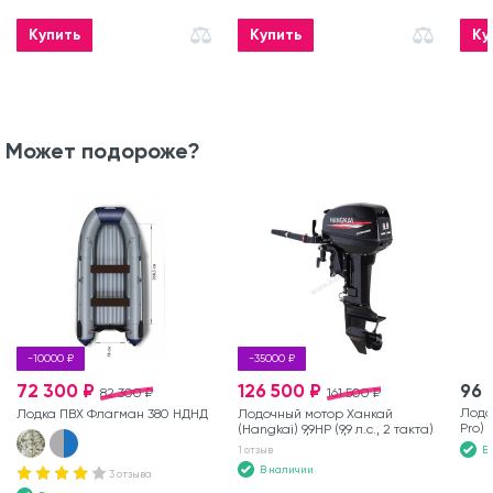
Купить
Купить
Ку
Может подороже?
-10000 ₽
-35000 ₽
72 300 ₽
126 500 ₽
96 
82 300 ₽
161 500 ₽
Лодо
Лодка ПВХ Флагман 380 НДНД
Лодочный мотор Ханкай
Pro) Т
(Hangkai) 9,9HP (9,9 л.с., 2 такта)
В
1 отзыв
В наличии
3 отзыва