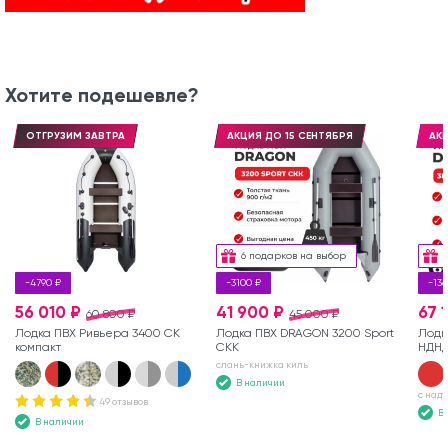
Хотите подешевле?
ОТГРУЗИМ ЗАВТРА
АКЦИЯ ДО 15 СЕНТЯБРЯ
АКЦ
6 подарков на выбор
-4790 ₽
-3100 ₽
-136
56 010 ₽
41 900 ₽
67 
60 800 ₽
45 000 ₽
Лодка ПВХ Ривьера 3400 СК
Лодка ПВХ DRAGON 3200 Sport
Лодк
компакт
СКК
НДН
слань-книжка киль
В наличии
с над
49 отзывов
В
В наличии