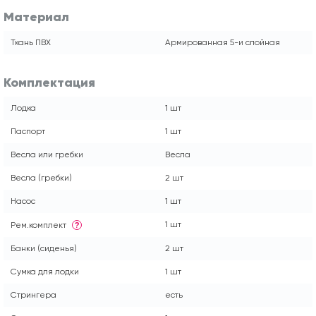
Материал
Ткань ПВХ
Армированная 5-и слойная
Комплектация
Лодка
1 шт
Паспорт
1 шт
Весла или гребки
Весла
Весла (гребки)
2 шт
Насос
1 шт
1 шт
Рем.комплект
?
Банки (сиденья)
2 шт
Сумка для лодки
1 шт
Стрингера
есть