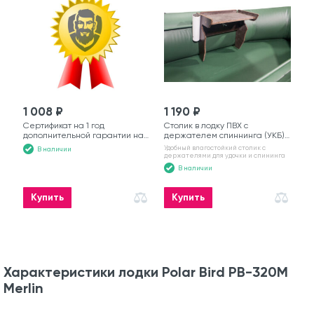
1 008 ₽
1 190 ₽
Сертификат на 1 год
Столик в лодку ПВХ с
дополнительной гарантии на
держателем спиннинга (УКБ)
моторную лодку
№6
Удобный влагостойкий столик с
В наличии
держателями для удочки и спининга
В наличии
Купить
Купить
Характеристики лодки Polar Bird PB-320M
Merlin