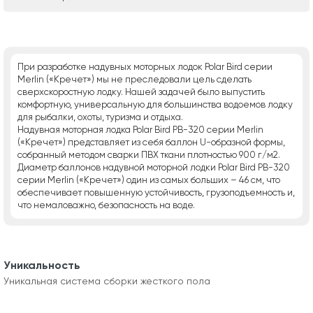
При разработке надувных моторных лодок Polar Bird серии
Merlin («Кречет») мы не преследовали цель сделать
сверхскоростную лодку. Нашей задачей было выпустить
комфортную, универсальную для большинства водоемов лодку
для рыбалки, охоты, туризма и отдыха.
Надувная моторная лодка Polar Bird РВ-320 серии Merlin
(«Кречет») представляет из себя баллон U-образной формы,
собранный методом сварки ПВХ ткани плотностью 900 г/м2.
Диаметр баллонов надувной моторной лодки Polar Bird РВ-320
серии Merlin («Кречет») один из самых больших – 46 см, что
обеспечивает повышенную устойчивость, грузоподъемность и,
что немаловажно, безопасность на воде.
Уникальность
Уникальная система сборки жесткого пола