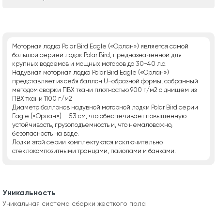
Моторная лодка Polar Bird Eagle («Орлан») является самой
большой серией лодок Polar Bird, предназначенной для
крупных водоемов и мощных моторов до 30-40 л.с.
Надувная моторная лодка Polar Bird Eagle («Орлан»)
представляет из себя баллон U-образной формы, собранный
методом сварки ПВХ ткани плотностью 900 г/м2 с днищем из
ПВХ ткани 1100 г/м2
Диаметр баллонов надувной моторной лодки Polar Bird серии
Eagle («Орлан») – 53 см, что обеспечивает повышенную
устойчивость, грузоподъемность и, что немаловажно,
безопасность на воде.
Лодки этой серии комплектуются исключительно
стеклокомпозитными транцами, пайолами и банками.
Уникальность
Уникальная система сборки жесткого пола