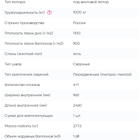
Тип мотора
под винтовой мотор
1000 кг
Грузоподъемность (кг)
?
Страна производства
Россия
Плотность ткани дна (г/м2)
1100
Плотность ткани баллонов (г/м2)
900
Слань (жесткий пол)
есть
Тип швов
Сварные
Тип крепления сидений
Передвижные (ликтрос-ликпаз)
Количество отсеков
4+1
Ширина внутренняя (мм)
960
Длина внутренняя (мм)
2460
Сумка для комплектующих
1 шт.
Масса пайола (кг)
27.72
Объем надувных баллонов (м3)
1.68