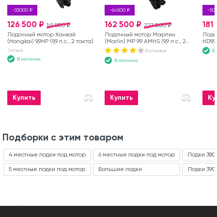
-35000 ₽
-64500 ₽
-50
126 500 ₽
162 500 ₽
181
161 500 ₽
227 000 ₽
Лодочный мотор Ханкай
Лодочный мотор Марлин
Лодо
(Hangkai) 9,9HP (9,9 л.с., 2 такта)
(Marlin) MP 9.9 AMHS (9,9 л.с., 2
HD9,
такта)
1 отзыв
8 отзывов
В
В наличии
В наличии
Купить
Купить
Ку
Подборки с этим товаром
4 местные лодки под мотор
6 местные лодки под мотор
Лодки 380
5 местные лодки под мотор
Большие лодки
Лодки 390