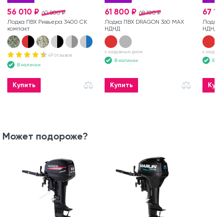
56 010 ₽
61 800 ₽
67 
60 800 ₽
68 100 ₽
Лодка ПВХ Ривьера 3400 СК
Лодка ПВХ DRAGON 360 MAX
Лодк
компакт
НДНД
НДН
с надувным дном
с над
49 отзывов
В наличии
В
В наличии
Купить
Купить
Ку
Может подороже?