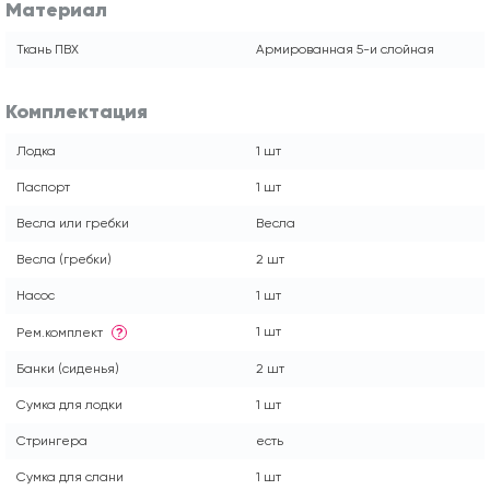
Материал
Ткань ПВХ
Армированная 5-и слойная
Комплектация
Лодка
1 шт
Паспорт
1 шт
Весла или гребки
Весла
Весла (гребки)
2 шт
Насос
1 шт
1 шт
Рем.комплект
?
Банки (сиденья)
2 шт
Сумка для лодки
1 шт
Стрингера
есть
Сумка для слани
1 шт