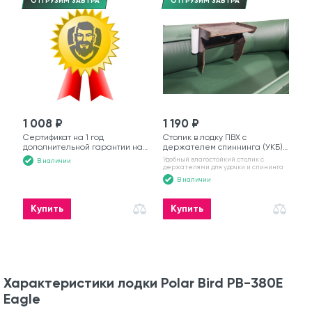
ОТГРУЗИМ ЗАВТРА
ОТГРУЗИМ ЗАВТРА
1 008 ₽
1 190 ₽
Сертификат на 1 год
Столик в лодку ПВХ с
дополнительной гарантии на
держателем спиннинга (УКБ)
моторную лодку
№6
Удобный влагостойкий столик с
В наличии
держателями для удочки и спининга
В наличии
Купить
Купить
Характеристики лодки Polar Bird PB-380E
Eagle