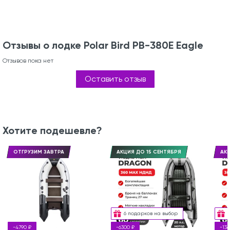
Отзывы о лодке Polar Bird PB-380E Eagle
Отзывов пока нет
Оставить отзыв
Хотите подешевле?
ОТГРУЗИМ ЗАВТРА
АКЦИЯ ДО 15 СЕНТЯБРЯ
АКЦ
6 подарков на выбор
-4790 ₽
-6300 ₽
-136