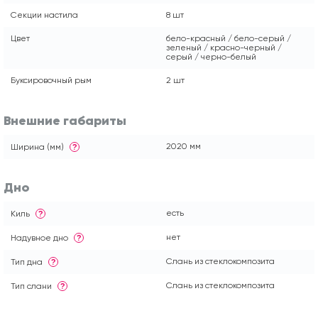
Секции настила
8 шт
Цвет
бело-красный / бело-серый /
зеленый / красно-черный /
серый / черно-белый
Буксировочный рым
2 шт
Внешние габариты
2020 мм
Ширина (мм)
?
Дно
есть
Киль
?
нет
Надувное дно
?
Слань из стеклокомпозита
Тип дна
?
Слань из стеклокомпозита
Тип слани
?