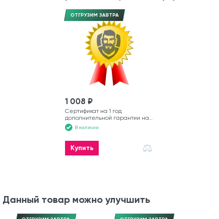
ОТГРУЗИМ ЗАВТРА
1 008 ₽
Сертификат на 1 год
дополнительной гарантии на
моторную лодку
В наличии
Купить
Данный товар можно улучшить